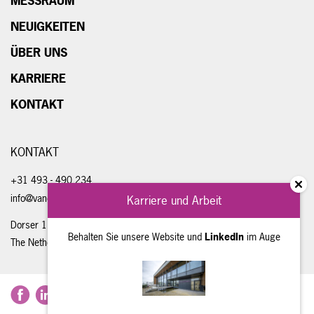
MESSRAUM
NEUIGKEITEN
ÜBER UNS
KARRIERE
KONTAKT
KONTAKT
+31 493 - 490 234
info@vandongenengineering.com
Karriere und Arbeit
Dorser 1, 5711 LE Someren
Behalten Sie unsere Website und
LinkedIn
im Auge
The Netherlands