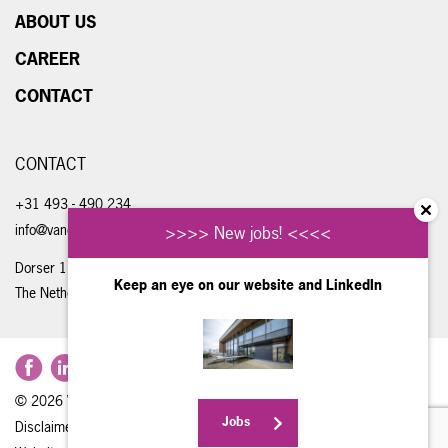
ABOUT US
CAREER
CONTACT
CONTACT
+31 493 - 490 234
info@vandongenengineering.com
>>>> New jobs! <<<<
Dorser 1, 5711 LE Someren
Keep an eye on our website and
LinkedIn
The Netherlands
© 2026
Van Dongen Engineering B.V.
Jobs
Disclaimer
Privacy Statement
Sitemap