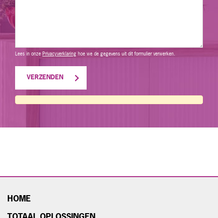
Lees in onze
Privacyverklaring
hoe we de gegevens uit dit formulier verwerken.
HOME
TOTAAL OPLOSSINGEN